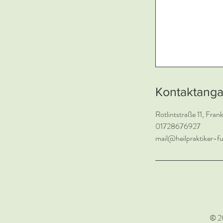
Kontaktang
Rotlintstraße 11, Fra
01728676927
mail@heilpraktiker-f
© 20