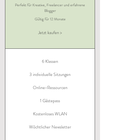
Perfekt für Kreative, Freelancer und erfahrene
Blogger
Gültig für 12 Monate
Jetzt kaufen >
6 Klassen
3 individuelle Sitzungen
Online-Ressourcen
1 Gästepass
Kostenloses WLAN
Wöchtlicher Newsletter